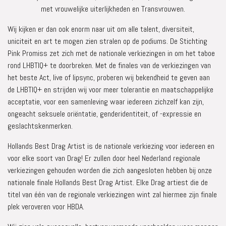
met vrouwelijke uiterlijkheden en Transvrouwen.
Wij kijken er dan ook enorm naar uit om alle talent, diversiteit,
uniciteit en art te mogen zien stralen op de podiums. De Stichting
Pink Promiss zet zich met de nationale verkiezingen in om het taboe
rond LHBTIQ+ te doorbreken. Met de finales van de verkiezingen van
het beste Act, live of lipsync, proberen wij bekendheid te geven aan
de LHBTIQ+ en strijden wij voor meer tolerantie en maatschappelijke
acceptatie, voor een samenleving waar iedereen zichzelf kan zijn,
ongeacht seksuele oriëntatie, genderidentiteit, of -expressie en
geslachtskenmerken.
Hollands Best Drag Artist is de nationale verkiezing voor iedereen en
voor elke soort van Drag! Er zullen door heel Nederland regionale
verkiezingen gehouden worden die zich aangesloten hebben bij onze
nationale finale Hollands Best Drag Artist. Elke Drag artiest die de
titel van één van de regionale verkiezingen wint zal hiermee zijn finale
plek veroveren voor HBDA.