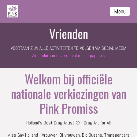
Menu
Vrienden
VOORTAAN ZIJN ALLE ACTIVITEITEN TE VOLGEN VIA SOCIAL MEDIA
Zie onderaan onze social media pagina's
Welkom bij officiële
nationale verkiezingen van
Pink Promiss
Holland’s Best Drag Artist ® - Drag Art for All
Miss Gay Holland - Vrouwen, Bi-vrouwen, Bio Queens, Transgenders